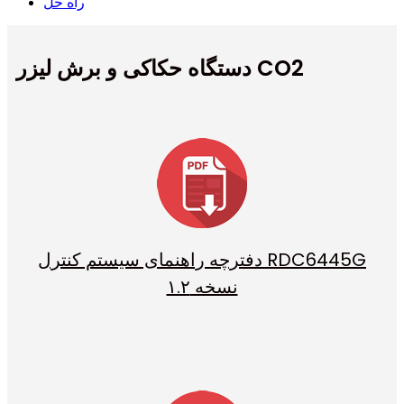
راه حل
دستگاه حکاکی و برش لیزر CO2
دفترچه راهنمای سیستم کنترل RDC6445G
نسخه ۱.۲