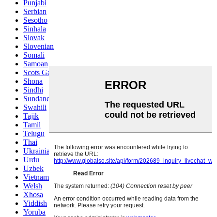
Punjabi
Serbian
Sesotho
Sinhala
Slovak
Slovenian
Somali
Samoan
Scots Gaelic
Shona
Sindhi
Sundanese
Swahili
Tajik
Tamil
Telugu
Thai
Ukrainian
Urdu
Uzbek
Vietnamese
Welsh
Xhosa
Yiddish
Yoruba