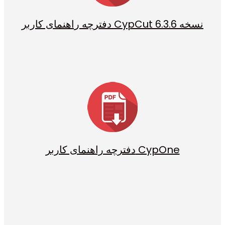
دفترچه راهنمای کاربر CypCut نسخه 6.3.6
دفترچه راهنمای کاربر CypOne