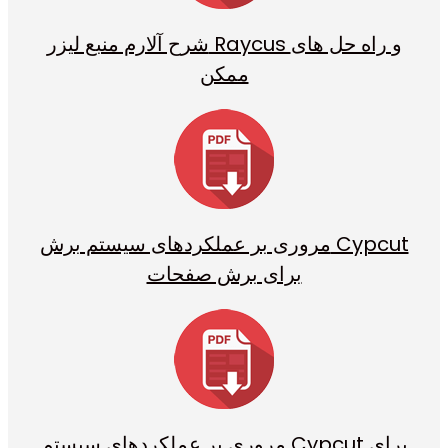
شرح آلارم منبع لیزر Raycus و راه حل های
ممکن
مروری بر عملکردهای سیستم برش Cypcut
برای برش صفحات
مروری بر عملکردهای سیستم Cypcut برای