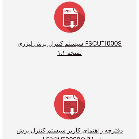
سیستم کنترل برش لیزری FSCUT1000S
نسخه ۱.۱
دفترچه راهنمای کاربر سیستم کنترل برش