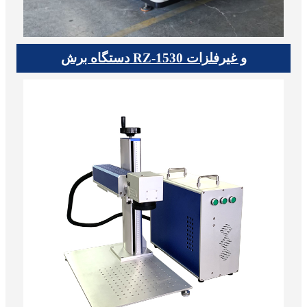
دستگاه برش RZ-1530 و غیرفلزات