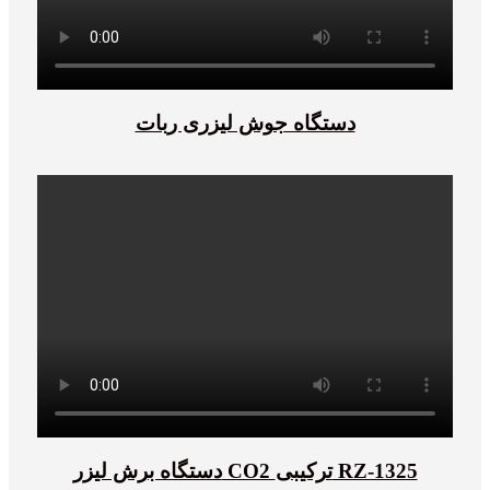
دستگاه جوش لیزری ربات
دستگاه برش لیزر CO2 ترکیبی RZ-1325