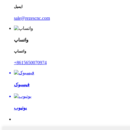
ایمیل
sale@rezescnc.com
واتساپ
واتساپ
‎+8615650070974‎
فیسبوک
یوتیوب