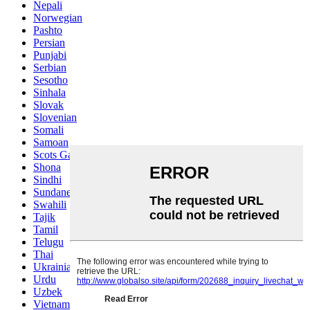
Nepali
Norwegian
Pashto
Persian
Punjabi
Serbian
Sesotho
Sinhala
Slovak
Slovenian
Somali
Samoan
Scots Gaelic
Shona
Sindhi
Sundanese
Swahili
Tajik
Tamil
Telugu
Thai
Ukrainian
Urdu
Uzbek
Vietnamese