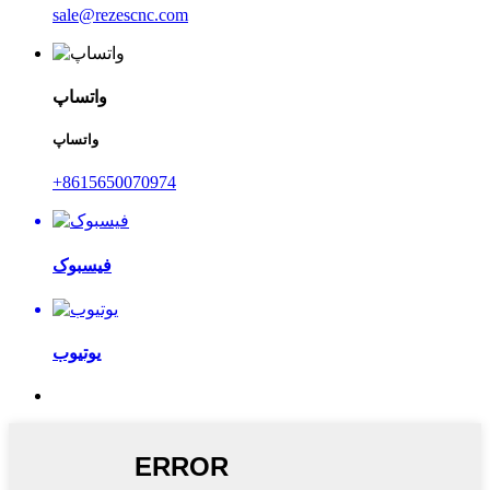
sale@rezescnc.com
واتساپ
واتساپ
‎+8615650070974‎
فیسبوک
یوتیوب