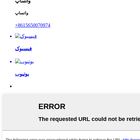
واتساپ
واتساپ
‎+8615650070974‎
فیسبوک
یوتیوب